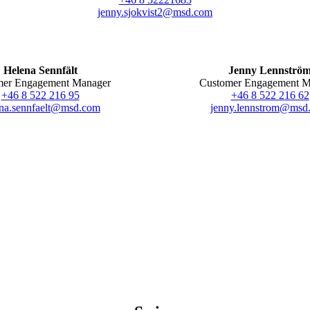
jenny.sjokvist2@msd.com
Helena Sennfält
Jenny Lennströ
mer Engagement Manager
Customer Engagement M
+46 8 522 216 95
+46 8 522 216 62
ena.sennfaelt@msd.com
jenny.lennstrom@msd