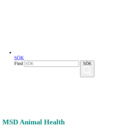
SÖK
Find
SÖK
MSD Animal Health