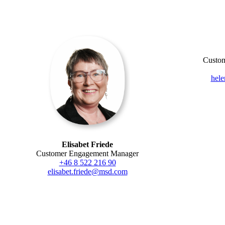
Custo
hel
Elisabet Friede
Customer Engagement Manager
+46 8 522 216 90
elisabet.friede@msd.com