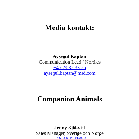
Media kontakt:
Ayşegül Kaptan
Communication Lead / Nordics
+45 29 32 33 25
aysegul.kaptan@msd.com
Companion Animals
Jenny Sjökvist
Sales Manager, Sverige och Norge
+46 8 52221683