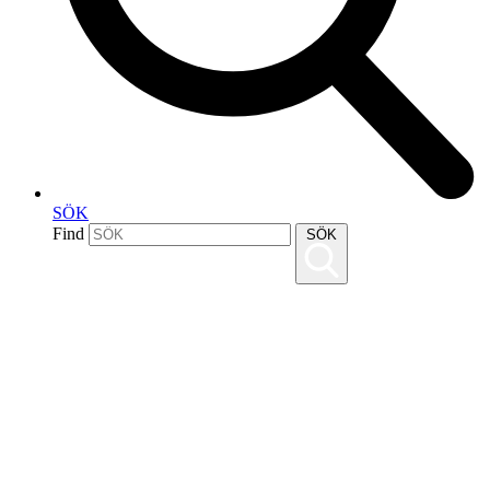
SÖK
Find
SÖK